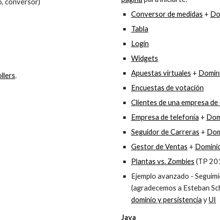
o, conversor)
Conversor de medidas
+
Do
Tabla
Login
Widgets
Apuestas virtuales
+
Domin
llers
.
Encuestas de votación
Clientes de una empresa de 
Empresa de telefonía
+
Dom
Seguidor de Carreras
+
Dom
Gestor de Ventas
+
Domini
Plantas vs. Zombies
(TP 20
Ejemplo avanzado - Seguimi
(agradecemos a Esteban Sch
dominio y persistencia
y
UI
Java