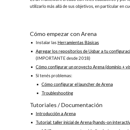
utilizarlo más allá de sus objetivos, en particular en c
Cómo empezar con Arena
Instalar las
Herramientas Básicas
Agregar los repositorios de Uqbar a tu configurac
(IMPORTANTE desde 2018)
Cómo configurar un proyecto Arena (dominio + vi
Si tenés problemas:
Cómo configurar el launcher de Arena
Troubleshooting
Tutoriales / Documentación
Introducción a Arena
Tutorial: taller inicial de Arena (hands-on interacti