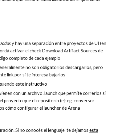
izados
y hay una separación entre proyectos de UI (en
cordá activar el check Download Artifact Sources de
digo completo de cada ejemplo
eneralmente no son obligatorios descargarlos, pero
e link por si te interesa bajarlos
iguiendo
este instructivo
ienen con un archivo .launch que permite correrlos si
l proyecto que el repositorio (ej: eg-conversor-
mos
cómo configurar el launcher de Arena
uración. Si no conocés el lenguaje, te dejamos
esta