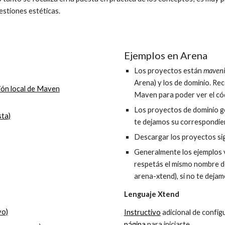
uestiones estéticas.
Ejemplos en Arena
Los proyectos están
maven
Arena) y los de dominio. Re
ión local de Maven
Maven para poder ver el có
Los proyectos de dominio g
sta)
te dejamos su correspondient
Descargar los proyectos s
Generalmente los ejemplos v
respetás el mismo nombre de
arena-xtend), si no te deja
Lenguaje Xtend
vo)
Instructivo
adicional de config
página
para iniciarte.