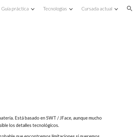
Guía práctica
Tecnologías
Cursada actual
ion
a materia. Está basado en SWT / JFace, aunque mucho
ible los detalles tecnológicos.
 probable que encontremos limitaciones si queremos