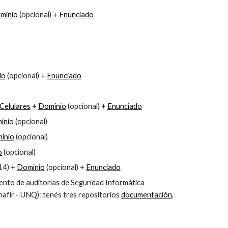
minio
(opcional) +
Enunciado
io
(opcional) +
Enunciado
Celulares
+
Dominio
(opcional) +
Enunciado
inio
(opcional)
inio
(opcional)
o
(opcional)
14) +
Dominio
(opcional) +
Enunciado
ento de auditorías de Seguridad Informática
afir - UNQ): tenés tres repositorios
documentación
,